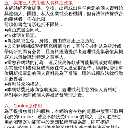
五、與第三人共用個人資料之政策
本網站絕不會提供、交換、出租或出售任何您的個人資料給
其他個人、團體、私人企業或公務機關，但有法律依據或合
約義務者，不在此限。
前項但書之情形包括不限於：
●
經由您書面同意。
●
法律明文規定。
●
為免除您生命、身體、自由或財產上之危險。
●
與公務機關或學術研究機構合作，基於公共利益為統計或
學術研究而有必要，且資料經過提供者處理或蒐集著依其揭
露方式無從識別特定之當事人。
●
當您在網站的行為，違反服務條款或可能損害或妨礙網站
與其他使用者權益或導致任何人遭受損害時，經網站管理單
位研析揭露您的個人資料是為了辨識、聯絡或採取法律行動
所必要者。
●
有利於您的權益。
●
本網站委託廠商協助蒐集、處理或利用您的個人資料時，
將對委外廠商或個人善盡監督管理之責。
Cookie
六、
之使用
為了提供您最佳的服務，本網站會在您的電腦中放置並取用
Cookie
Cookie
我們的
，若您不願接受
的寫入，您可在您使
用的瀏覽器功能項中設定隱私權等級為高，即可拒絕
Cookie
的寫入，但可能會導至網站某些功能無法正常執行