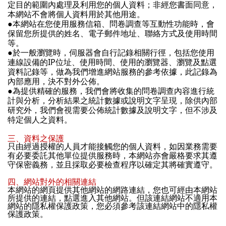
定目的範圍內處理及利用您的個人資料；非經您書面同意，
本網站不會將個人資料用於其他用途。
●
本網站在您使用服務信箱、問卷調查等互動性功能時，會
保留您所提供的姓名、電子郵件地址、聯絡方式及使用時間
等。
●
於一般瀏覽時，伺服器會自行記錄相關行徑，包括您使用
IP
連線設備的
位址、使用時間、使用的瀏覽器、瀏覽及點選
資料記錄等，做為我們增進網站服務的參考依據，此記錄為
內部應用，決不對外公佈。
●
為提供精確的服務，我們會將收集的問卷調查內容進行統
計與分析，分析結果之統計數據或說明文字呈現，除供內部
研究外，我們會視需要公佈統計數據及說明文字，但不涉及
特定個人之資料。
三、資料之保護
只由經過授權的人員才能接觸您的個人資料，如因業務需要
有必要委託其他單位提供服務時，本網站亦會嚴格要求其遵
守保密義務，並且採取必要檢查程序以確定其將確實遵守。
四、網站對外的相關連結
本網站的網頁提供其他網站的網路連結，您也可經由本網站
所提供的連結，點選進入其他網站。但該連結網站不適用本
網站的隱私權保護政策，您必須參考該連結網站中的隱私權
保護政策。